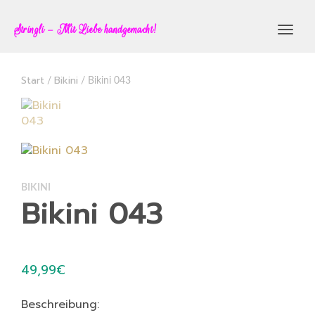
Stringli – Mit Liebe handgemacht!
Toggl
navig
Start
Bikini
/
/ Bikini 043
BIKINI
Bikini 043
49,99
€
Beschreibung: