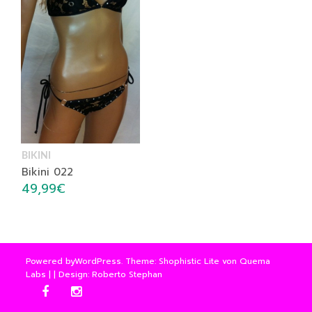
BIKINI
Bikini 022
49,99
€
Powered by
WordPress
. Theme: Shophistic Lite von
Quema
Labs
| | Design: Roberto Stephan