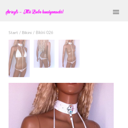
Stringli – Mit Liebe handgemacht!
Toggl
navig
Start
Bikini
/
/ Bikini 026