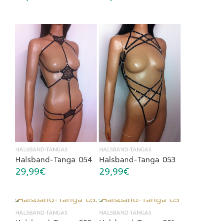
HALSBAND-TANGAS
HALSBAND-TANGAS
Halsband-Tanga 054
Halsband-Tanga 053
29,99
€
29,99
€
HALSBAND-TANGAS
HALSBAND-TANGAS