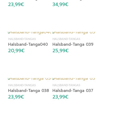
23,99
€
34,99
€
HALSBAND-TANGAS
HALSBAND-TANGAS
Halsband-Tanga040
Halsband-Tanga 039
20,99
€
25,99
€
HALSBAND-TANGAS
HALSBAND-TANGAS
Halsband-Tanga 038
Halsband-Tanga 037
23,99
€
23,99
€