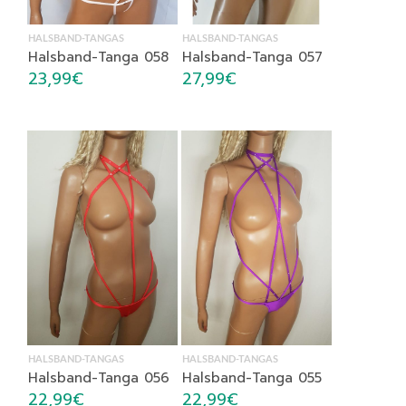
HALSBAND-TANGAS
HALSBAND-TANGAS
Halsband-Tanga 058
Halsband-Tanga 057
23,99
€
27,99
€
HALSBAND-TANGAS
HALSBAND-TANGAS
Halsband-Tanga 056
Halsband-Tanga 055
22,99
€
22,99
€