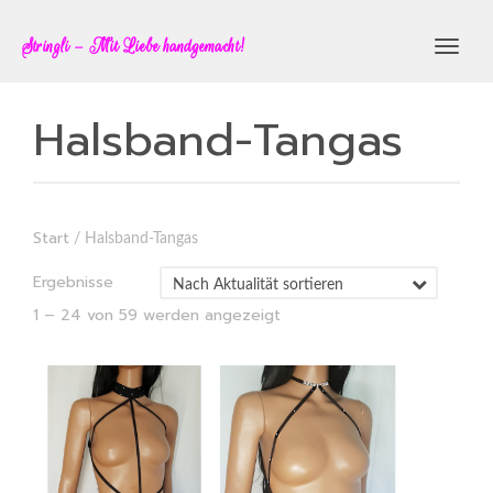
Stringli – Mit Liebe handgemacht!
Toggl
navig
Halsband-Tangas
Start
/ Halsband-Tangas
Ergebnisse
Nach
1 – 24 von 59 werden angezeigt
Aktualität
sortiert