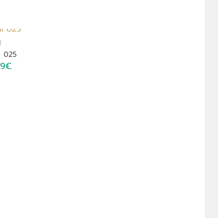
I
i 025
99
€