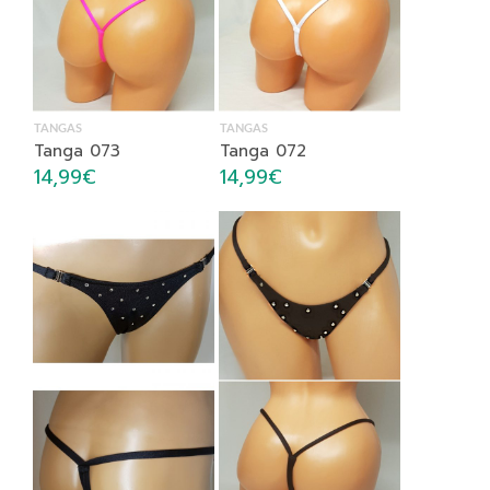
TANGAS
TANGAS
Tanga 073
Tanga 072
14,99
€
14,99
€