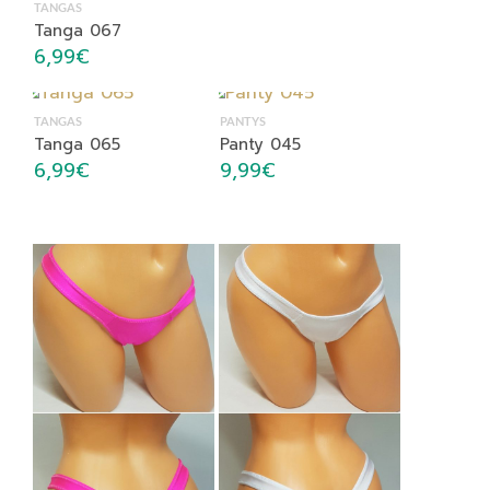
TANGAS
Tanga 067
6,99
€
TANGAS
PANTYS
Tanga 065
Panty 045
6,99
€
9,99
€