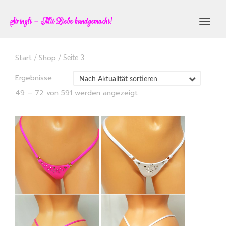
Stringli – Mit Liebe handgemacht!
Toggl
navig
Start
Shop
/
/ Seite 3
Ergebnisse
Nach
49 – 72 von 591 werden angezeigt
Aktualität
sortiert