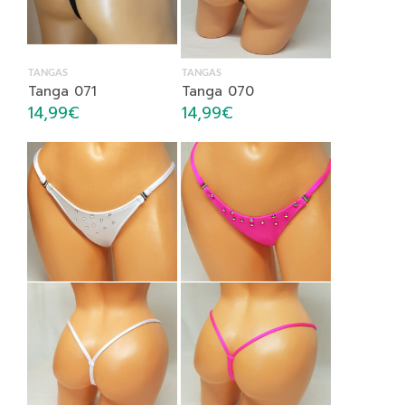
TANGAS
TANGAS
Tanga 071
Tanga 070
14,99
€
14,99
€