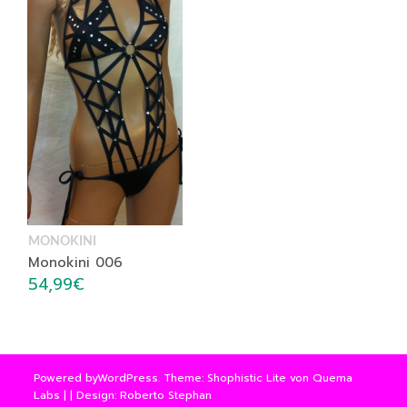
MONOKINI
Monokini 006
54,99
€
Powered by
WordPress
. Theme: Shophistic Lite von
Quema
Labs
| | Design: Roberto Stephan