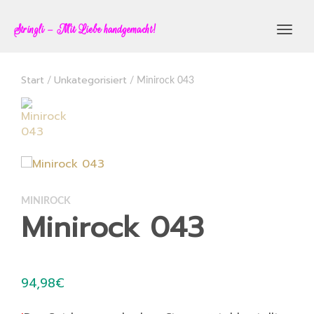
Stringli – Mit Liebe handgemacht!
Toggl
navig
Start
Unkategorisiert
/
/ Minirock 043
MINIROCK
Minirock 043
94,98
€