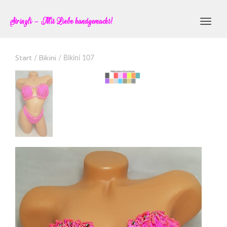
Stringli – Mit Liebe handgemacht!
Toggl
navig
Start
Bikini
/
/ Bikini 107